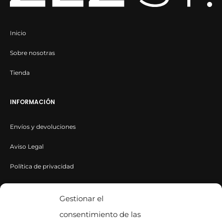
Steve Madden
Tamaris
Inicio
The Jacksons
Sobre nosotras
Toni Pons
Tienda
UGG
Viamailbag
INFORMACIÓN
Weve
Envíos y devoluciones
ZEZ ST.
Aviso Legal
Política de privacidad
Política de cookies
Gestionar el
consentimiento de las
CONTACTA CON NOSOTROS