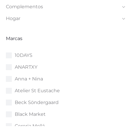
Complementos
página
página
de
de
Hogar
producto
producto
Marcas
10DAYS
ANARTXY
Anna + Nina
Atelier St Eustache
Beck Söndergaard
Black Market
Cereria Mollá