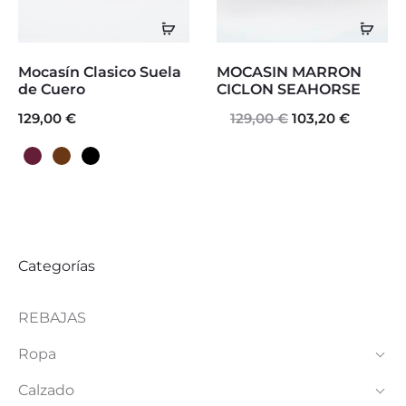
Seleccionar
Sele
opciones
opc
Este
Este
Mocasín Clasico Suela
MOCASIN MARRON
producto
producto
de Cuero
CICLON SEAHORSE
129,00
€
tiene
129,00
€
El
103,20
tiene
€
El
precio
precio
múltiples
múltiples
original
actual
variantes.
variantes.
era:
es:
Las
Las
129,00 €.
103,20 €.
opciones
opciones
Categorías
se
se
pueden
pueden
REBAJAS
elegir
elegir
Ropa
en
en
Calzado
la
la