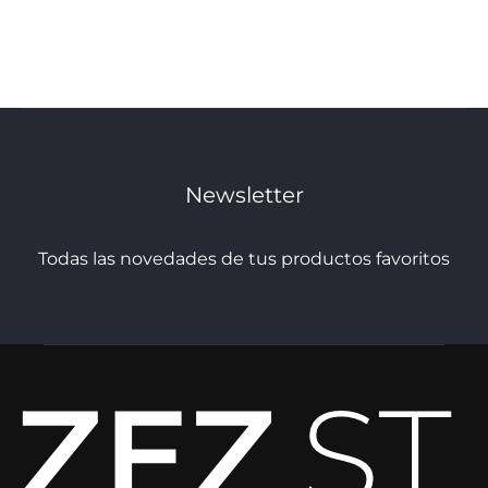
Macuca
MKT Studios
MOA Concept
Pearl & Caviar
Rosme
Newsletter
Saint Tropez
Todas las novedades de tus productos favoritos
Sanctamuerte
Shangies
Soaked In Luxury
Sofie Schnoor
Souvenir Clubbing