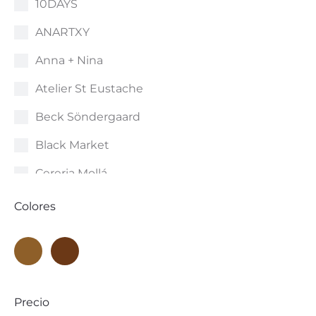
10DAYS
ANARTXY
Anna + Nina
Atelier St Eustache
Beck Söndergaard
Black Market
Cereria Mollá
Crime London
Colores
Dr. Bloom
Dstrezzed
Ecoalf
Precio
Edward's