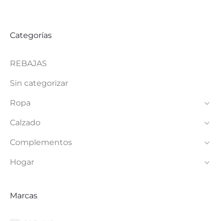
Las
opciones
Categorías
se
REBAJAS
pueden
elegir
Sin categorizar
en
Ropa
la
Calzado
página
Complementos
de
Hogar
producto
Marcas