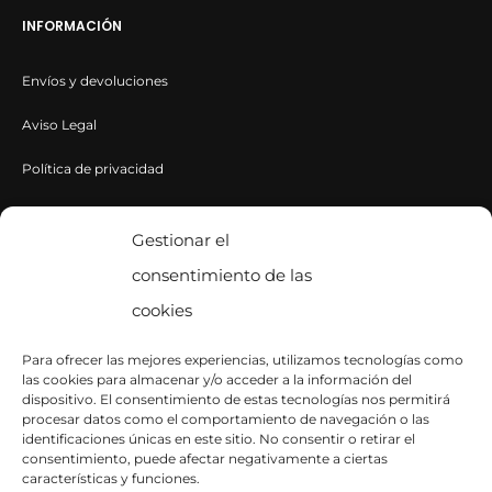
Viamailbag
INFORMACIÓN
Weve
Envíos y devoluciones
ZEZ ST.
Aviso Legal
Política de privacidad
Política de cookies
Gestionar el
consentimiento de las
CONTACTA CON NOSOTROS
cookies
Contacto
Para ofrecer las mejores experiencias, utilizamos tecnologías como
las cookies para almacenar y/o acceder a la información del
SÍGUENOS EN INSTAGRAM
dispositivo. El consentimiento de estas tecnologías nos permitirá
procesar datos como el comportamiento de navegación o las
identificaciones únicas en este sitio. No consentir o retirar el
consentimiento, puede afectar negativamente a ciertas
características y funciones.