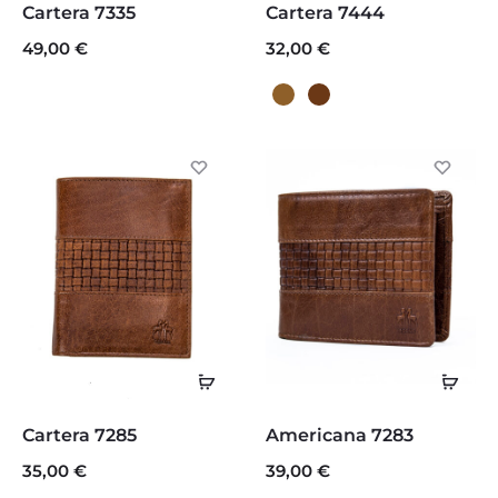
Cartera 7335
Cartera 7444
carrito
página
producto
49,00
€
32,00
€
de
tiene
producto
múltiples
variantes.
Las
opciones
se
pueden
elegir
en
Seleccionar
Sele
la
opciones
opc
Este
Este
Cartera 7285
Americana 7283
página
producto
producto
35,00
€
39,00
€
de
tiene
tiene