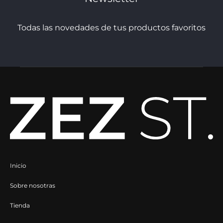
Saint Tropez
Todas las novedades de tus productos favoritos
Sanctamuerte
Shangies
Soaked In Luxury
Sofie Schnoor
Souvenir Clubbing
Steve Madden
Tamaris
Inicio
The Jacksons
Sobre nosotras
Toni Pons
Tienda
UGG