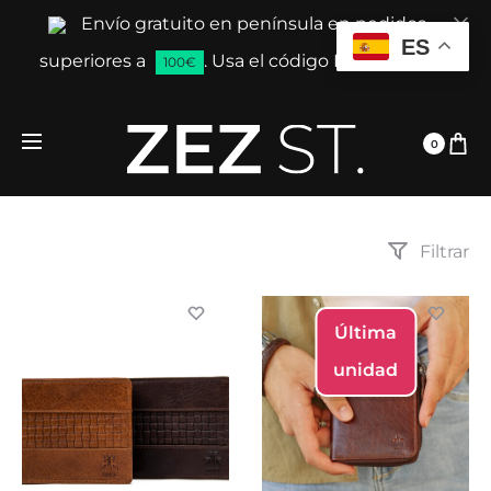
Envío gratuito en península en pedidos
Cl
ES
superiores a
. Usa el código ENVIAGRATIS
100€
0
Filtrar
Última
unidad