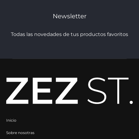
Macuca
Newsletter
MKT Studios
MOA Concept
Todas las novedades de tus productos favoritos
Pearl & Caviar
Rosme
Saint Tropez
Sanctamuerte
Shangies
Soaked In Luxury
Sofie Schnoor
Inicio
Souvenir Clubbing
Sobre nosotras