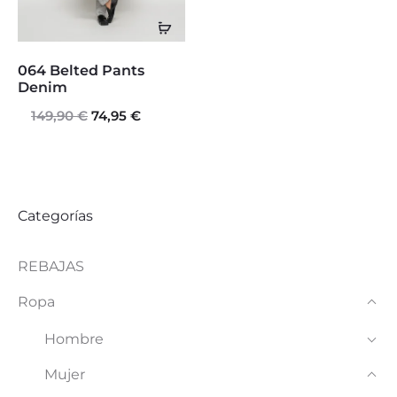
Seleccionar
opciones
Este
064 Belted Pants
producto
Denim
149,90
€
El
74,95
tiene
€
El
precio
precio
múltiples
original
actual
variantes.
era:
es:
Las
Categorías
149,90 €.
74,95 €.
opciones
REBAJAS
se
pueden
Ropa
elegir
Hombre
en
Mujer
la