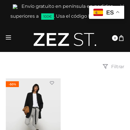
Envío gratuito en península en pedidos
Cl
ES
superiores a
. Usa el código ENVIAGRATIS
100€
0
Filtrar
-50%