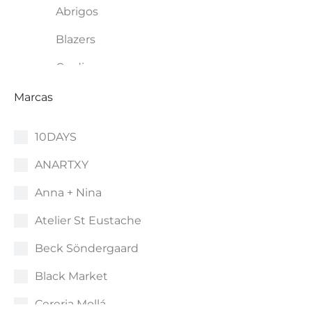
Abrigos
página
Blazers
de
producto
Cardigan
Monos
Marcas
Vaqueros
10DAYS
Camisas y Blusas
ANARTXY
Camisetas y Tops
Anna + Nina
Chaleco
Atelier St Eustache
Chaquetas
Beck Söndergaard
Faldas
Black Market
Jerseys y Sudaderas
Cereria Mollá