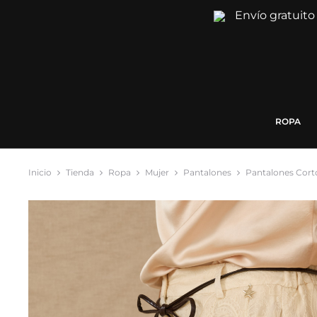
Envío gratuito
ROPA
Inicio
Tienda
Ropa
Mujer
Pantalones
Pantalones Cort