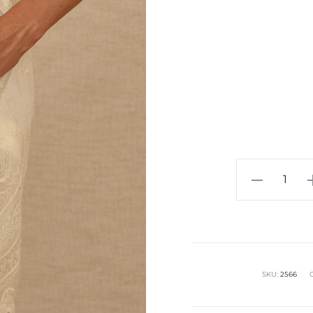
0100
Pantaloni
cantidad
SKU:
2566