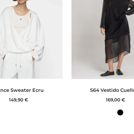
Este
Este
nce Sweater Ecru
S64 Vestido Cuell
producto
produc
149,90
€
169,00
€
tiene
tiene
múltiples
múltipl
variantes.
variante