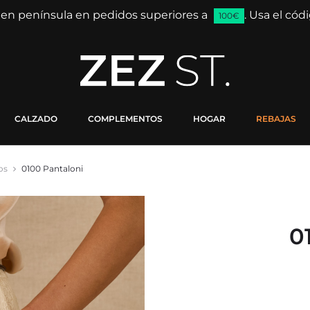
 en península en pedidos superiores a
. Usa el có
100€
CALZADO
COMPLEMENTOS
HOGAR
REBAJAS
os
0100 Pantaloni
0