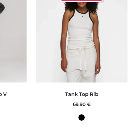
Este
o V
Tank Top Rib
to
producto
69,90
€
tiene
es
múltiples
s.
variantes.