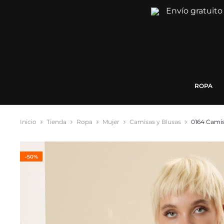
Envío gratuito
ROPA
Inicio
Tienda
Ropa
Mujer
Camisas y Blusas
0164 Cami
-50%