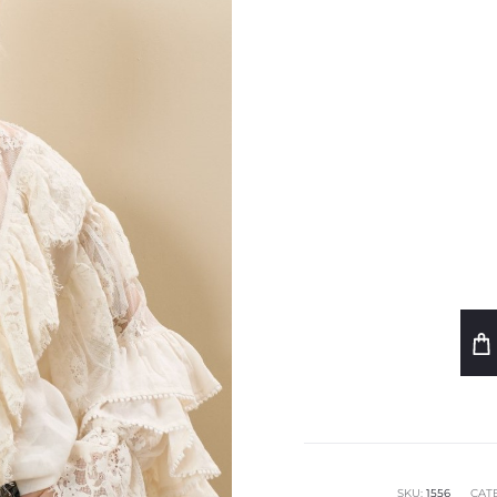
SKU:
1556
CAT