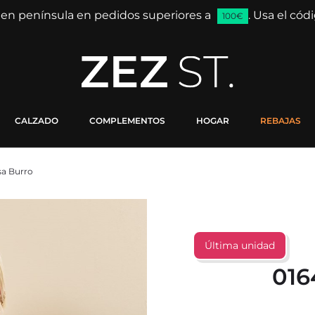
 en península en pedidos superiores a
. Usa el có
100€
CALZADO
COMPLEMENTOS
HOGAR
REBAJAS
sa Burro
Última unidad
016