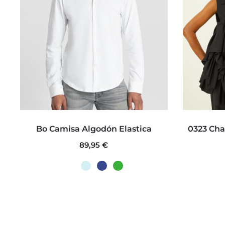
Este
Bo Camisa Algodón Elastica
0323 Cha
producto
89,95
€
tiene
múltiples
variantes.
Las
opciones