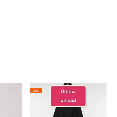
-50%
Última
unidad