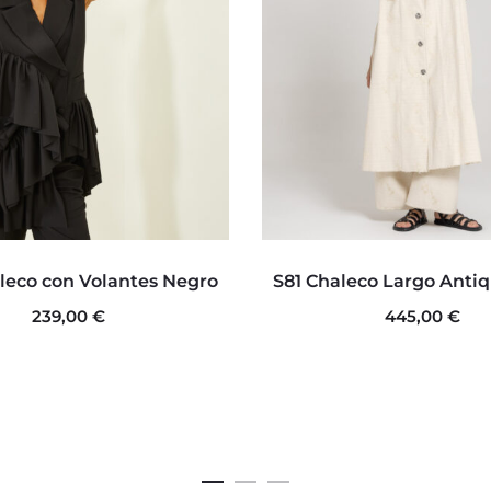
Este
Este
leco con Volantes Negro
S81 Chaleco Largo Anti
producto
produc
239,00
€
445,00
€
tiene
tiene
múltiples
múltipl
variantes.
variante
Las
Las
opciones
opcion