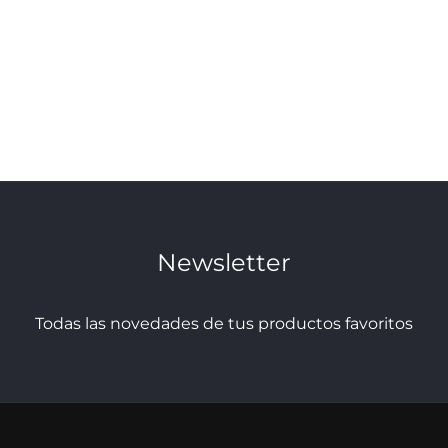
se
se
pueden
puede
elegir
elegir
en
en
la
la
página
página
de
de
Newsletter
producto
produc
Todas las novedades de tus productos favoritos