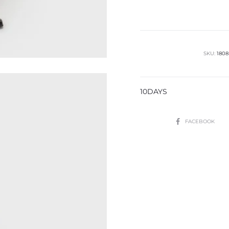
Leggings
cantidad
SKU:
1808
10DAYS
SHARE
FACEBOOK