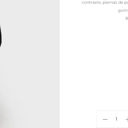
contraste, piernas de 
goma 
8
021
Contrast