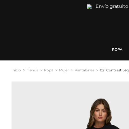
Envío gratuito
ROPA
Inicio
Tienda
Ropa
Mujer
Pantalones
021 Contrast Le