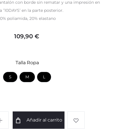
pantalón con borde sin rematar y una impresión en
’10DAYS’ en la parte posterior.
0% poliamida, 20% elastano
109,90
€
Talla Ropa
S
M
L
Añadir al carrito