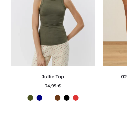
Este
Jullie Top
02
producto
34,95
€
tiene
múltiples
variantes.
Las