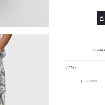
SKU:
2653
10DAYS
SHARE
FACEBOOK