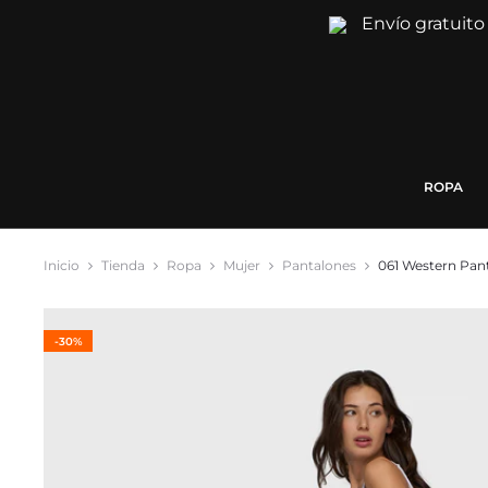
Envío gratuito
ROPA
Inicio
Tienda
Ropa
Mujer
Pantalones
061 Western Pan
-30%