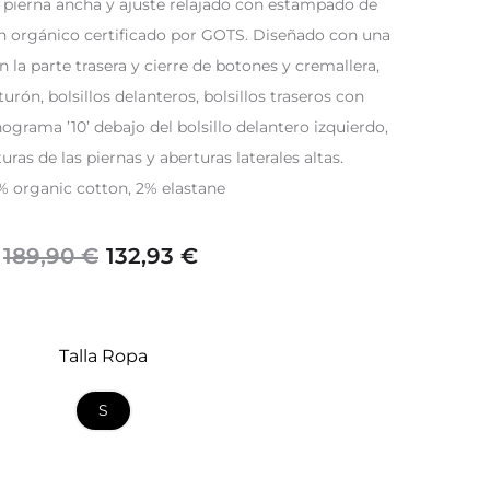
 pierna ancha y ajuste relajado con estampado de
n orgánico certificado por GOTS. Diseñado con una
en la parte trasera y cierre de botones y cremallera,
urón, bolsillos delanteros, bolsillos traseros con
rama ’10’ debajo del bolsillo delantero izquierdo,
turas de las piernas y aberturas laterales altas.
% organic cotton, 2% elastane
El
El
132,93
€
189,90
€
precio
precio
Talla Ropa
original
actual
S
era:
es:
189,90 €.
132,93 €.