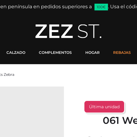
 en península en pedidos superiores a
. Usa el có
100€
CALZADO
COMPLEMENTOS
HOGAR
REBAJAS
ts Zebra
Última unidad
061 We