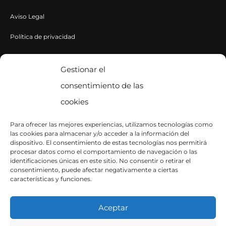
Aviso Legal
Política de privacidad
Política de cookies
Gestionar el
consentimiento de las
CONTACTA CON NOSOTROS
cookies
Contacto
Para ofrecer las mejores experiencias, utilizamos tecnologías como
las cookies para almacenar y/o acceder a la información del
SÍGUENOS EN INSTAGRAM
dispositivo. El consentimiento de estas tecnologías nos permitirá
procesar datos como el comportamiento de navegación o las
identificaciones únicas en este sitio. No consentir o retirar el
consentimiento, puede afectar negativamente a ciertas
características y funciones.
Aceptar