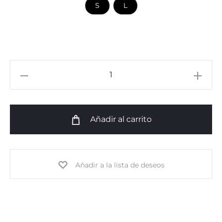
S
L
756
Tee
Gathering
Stripes
Añadir al carrito
cantidad
Añadir a la lista de deseos