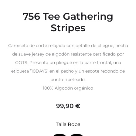
756 Tee Gathering
Stripes
Camiseta de corte relajado con detalle de pliegue, hecha
de suave jersey de algodón resistente certificado por
GOTS. Presenta un pliegue en la parte frontal, una
etiqueta ’10DAYS’ en el pecho y un escote redondo de
punto ribeteado.
100% Algodón orgánico
99,90
€
Talla Ropa