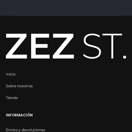
de
de
producto
producto
Inicio
Sobre nosotras
Tienda
INFORMACIÓN
Envíos y devoluciones