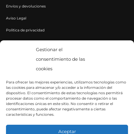
Envíos y devoluciones
Aviso Legal
Política de privacidad
Política de cookies
Gestionar el
consentimiento de las
CONTACTA CON NOSOTROS
cookies
Contacto
Para ofrecer las mejores experiencias, utilizamos tecnologías como
las cookies para almacenar y/o acceder a la información del
SÍGUENOS EN INSTAGRAM
dispositivo. El consentimiento de estas tecnologías nos permitirá
procesar datos como el comportamiento de navegación o las
identificaciones únicas en este sitio. No consentir o retirar el
consentimiento, puede afectar negativamente a ciertas
características y funciones.
Aceptar