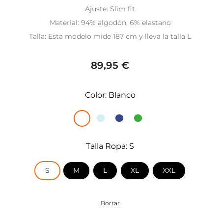
Ajuste: Slim fit
Material: 94% algodón, 6% elastano
Talla: Esta modelo mide 187 cm y lleva la talla L
89,95
€
Color
Blanco
Talla Ropa
S
S
M
L
XL
XXL
Borrar