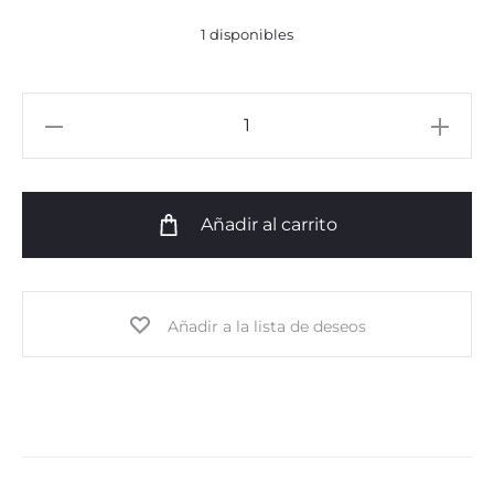
1 disponibles
Bo
Camisa
Algodón
Elastica
Añadir al carrito
cantidad
Añadir a la lista de deseos