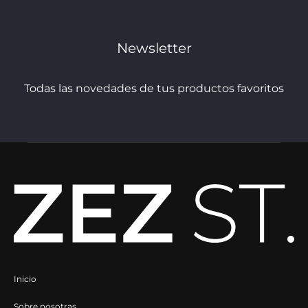
pueden
pueden
elegir
elegir
Newsletter
en
en
la
la
Todas las novedades de tus productos favoritos
página
página
de
de
producto
producto
Inicio
Sobre nosotras