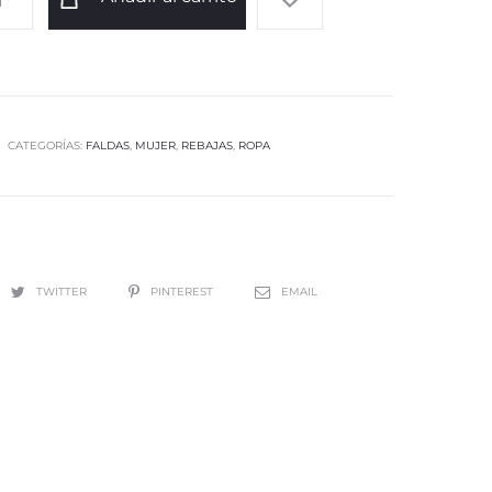
CATEGORÍAS:
FALDAS
,
MUJER
,
REBAJAS
,
ROPA
TWITTER
PINTEREST
EMAIL