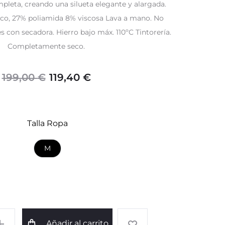
mpleta, creando una silueta elegante y alargada.
co, 27% poliamida 8% viscosa Lava a mano. No
s con secadora. Hierro bajo máx. 110ºC Tintorería.
Completamente seco.
El
El
119,40
€
199,00
€
precio
precio
Talla Ropa
original
actual
M
era:
es:
199,00 €.
119,40 €.
Añadir al carrito