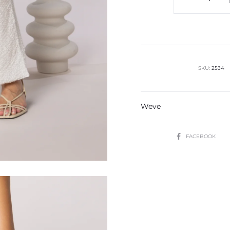
Dottie
cantidad
SKU:
2534
Weve
SHARE
FACEBOOK