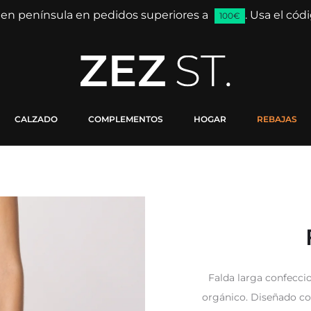
 en península en pedidos superiores a
. Usa el có
100€
CALZADO
COMPLEMENTOS
HOGAR
REBAJAS
Falda larga confecci
orgánico. Diseñado con