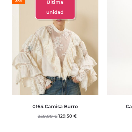
-50%
Última
unidad
Este
0164 Camisa Burro
Ca
producto
129,50
€
El
El
259,00
€
tiene
precio
precio
múltiples