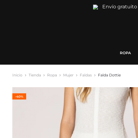
Envío gratuito
ROPA
Inicio
Tienda
Ropa
Mujer
Faldas
Falda Dottie
-40%