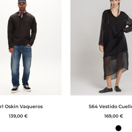
Este
Este
rl Oskin Vaqueros
S64 Vestido Cuell
producto
produc
139,00
€
169,00
€
tiene
tiene
múltiples
múltipl