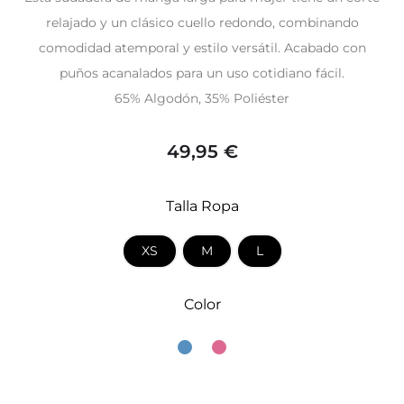
relajado y un clásico cuello redondo, combinando
comodidad atemporal y estilo versátil. Acabado con
puños acanalados para un uso cotidiano fácil.
65% Algodón, 35% Poliéster
49,95
€
Talla Ropa
XS
M
L
Color