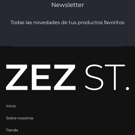
Newsletter
la
la
página
página
Todas las novedades de tus productos favoritos
de
de
producto
producto
Inicio
Sobre nosotras
Tienda