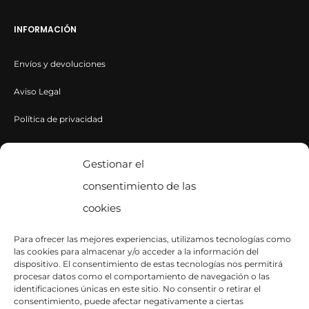
INFORMACIÓN
Envíos y devoluciones
Aviso Legal
Política de privacidad
Política de cookies
Gestionar el
consentimiento de las
CONTACTA CON NOSOTROS
cookies
Contacto
Para ofrecer las mejores experiencias, utilizamos tecnologías como
las cookies para almacenar y/o acceder a la información del
SÍGUENOS EN INSTAGRAM
dispositivo. El consentimiento de estas tecnologías nos permitirá
procesar datos como el comportamiento de navegación o las
identificaciones únicas en este sitio. No consentir o retirar el
consentimiento, puede afectar negativamente a ciertas