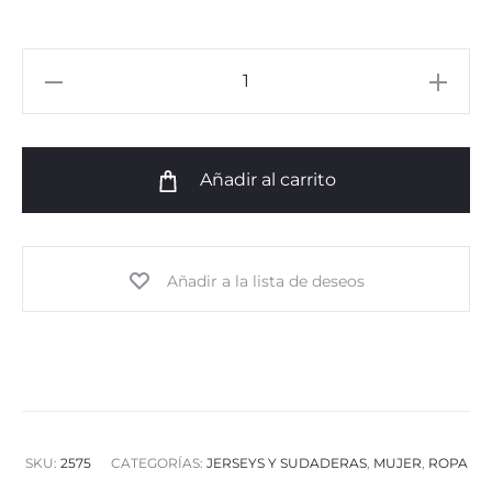
Johanni
Sweatshirt
cantidad
Añadir al carrito
Añadir a la lista de deseos
SKU:
2575
CATEGORÍAS:
JERSEYS Y SUDADERAS
,
MUJER
,
ROPA