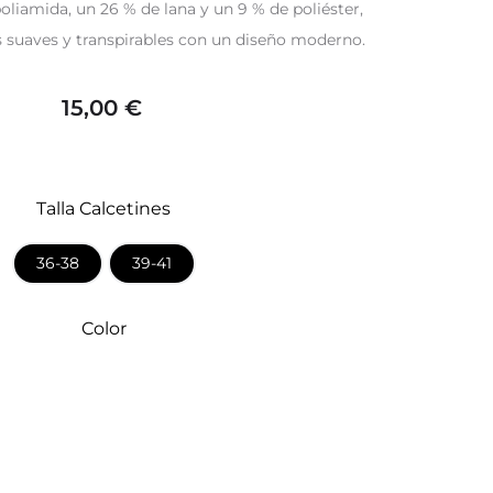
poliamida, un 26 % de lana y un 9 % de poliéster,
suaves y transpirables con un diseño moderno.
15,00
€
Talla Calcetines
36-38
39-41
Color