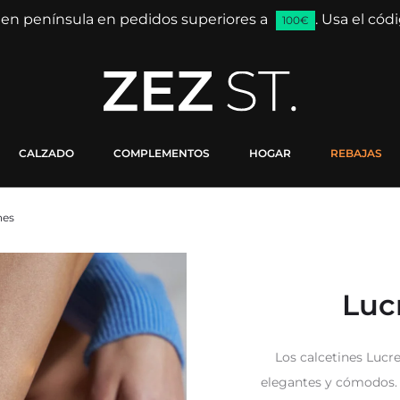
 en península en pedidos superiores a
. Usa el có
100€
CALZADO
COMPLEMENTOS
HOGAR
REBAJAS
nes
Luc
Los calcetines Lucr
elegantes y cómodos. 