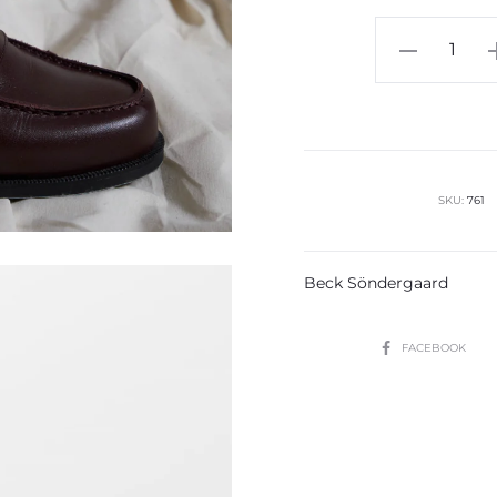
Lucretia
Calcetines
cantidad
SKU:
761
Beck Söndergaard
SHARE
FACEBOOK