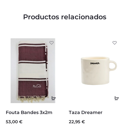
Productos relacionados
Seleccionar
Aña
opciones
al
Este
Fouta Bandes 3x2m
Taza Dreamer
carr
producto
53,00
€
22,95
€
tiene