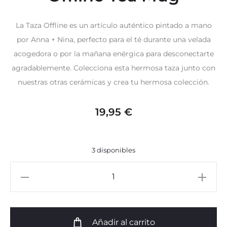
La Taza Offline es un artículo auténtico pintado a mano
por Anna + Nina, perfecto para el té durante una velada
acogedora o por la mañana enérgica para desconectarte
agradablemente. Colecciona esta hermosa taza junto con
nuestras otras cerámicas y crea tu hermosa colección.
19,95
€
3 disponibles
Offline
Tea
Mug
cantidad
Añadir al carrito