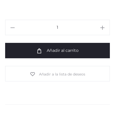
Short
Star
cantidad
Añadir al carrito
Añadir a la lista de deseos