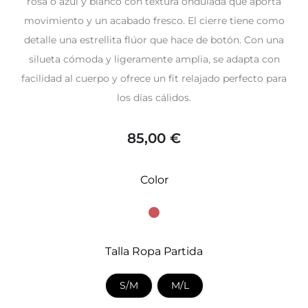
rosa o azul y blanco con textura ondulada que aporta
movimiento y un acabado fresco. El cierre tiene como
detalle una estrellita flúor que hace de botón. Con una
silueta cómoda y ligeramente amplia, se adapta con
facilidad al cuerpo y ofrece un fit relajado perfecto para
los días cálidos.
85,00
€
Color
Talla Ropa Partida
S/M
M/L