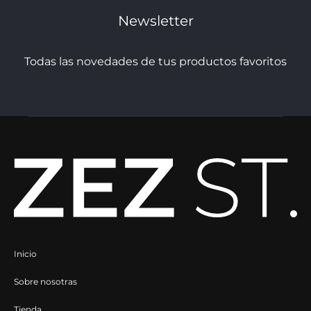
Newsletter
en
en
la
la
Todas las novedades de tus productos favoritos
página
página
de
de
producto
producto
Inicio
Sobre nosotras
Tienda