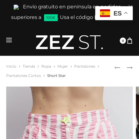
Envío gratuito en península en pedidos
Cl
ES
superiores a
. Usa el código ENVIAGRATIS
100€
0
Prod
PANTAL
CUERPO
Inicio
Tienda
Ropa
Mujer
Pantalones
BOMBA
FRESCO
navig
Pantalones Cortos
Short Star
CAQUI