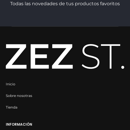
Todas las novedades de tus productos favoritos
página
página
de
de
producto
producto
Inicio
Sobre nosotras
Tienda
INFORMACIÓN