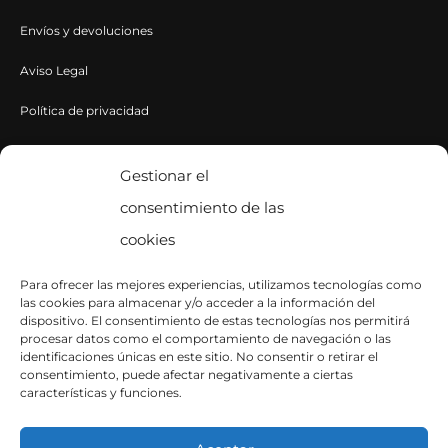
Envíos y devoluciones
Aviso Legal
Política de privacidad
Política de cookies
Gestionar el
consentimiento de las
CONTACTA CON NOSOTROS
cookies
Contacto
Para ofrecer las mejores experiencias, utilizamos tecnologías como
las cookies para almacenar y/o acceder a la información del
SÍGUENOS EN INSTAGRAM
dispositivo. El consentimiento de estas tecnologías nos permitirá
procesar datos como el comportamiento de navegación o las
identificaciones únicas en este sitio. No consentir o retirar el
consentimiento, puede afectar negativamente a ciertas
características y funciones.