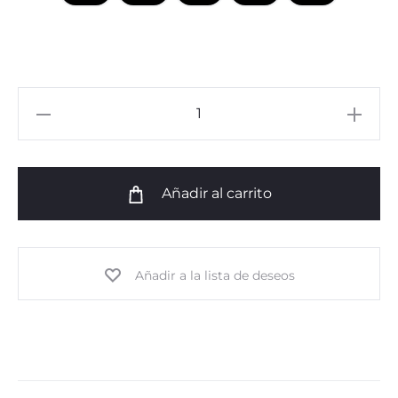
Venza
Chino
Lt.
Brown
Añadir al carrito
cantidad
Añadir a la lista de deseos