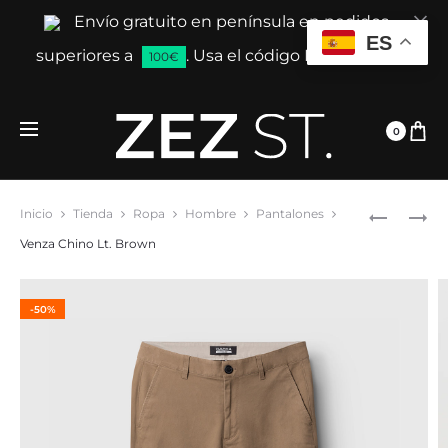
Envío gratuito en península en pedidos
Cl
ES
superiores a
. Usa el código ENVIAGRATIS
100€
0
Prod
VENZA
PAUL
Inicio
Tienda
Ropa
Hombre
Pantalones
CHINO
DALE
navig
Venza Chino Lt. Brown
NAVY
CHINO
-50%