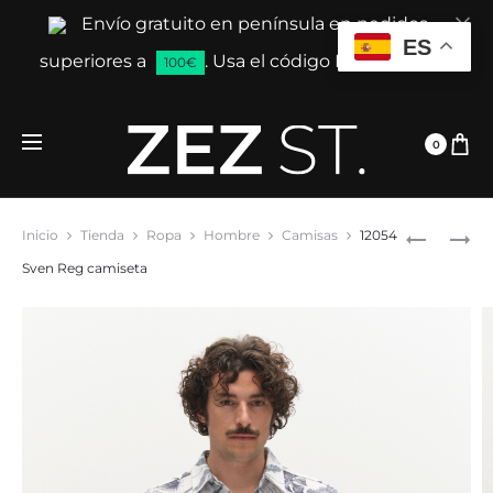
Envío gratuito en península en pedidos
Cl
ES
superiores a
. Usa el código ENVIAGRATIS
100€
0
Prod
12050
12056
Inicio
Tienda
Ropa
Hombre
Camisas
12054
CROSS
BENSON
navig
Sven Reg camiseta
DUSH
NEW
LS
COT
TEJIDO
POLO
POLO