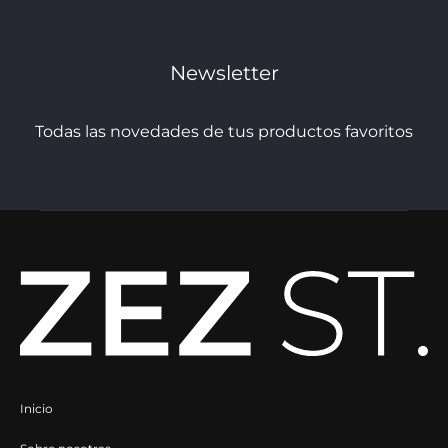
pueden
pueden
elegir
elegir
Newsletter
en
en
la
la
Todas las novedades de tus productos favoritos
página
página
de
de
producto
producto
Inicio