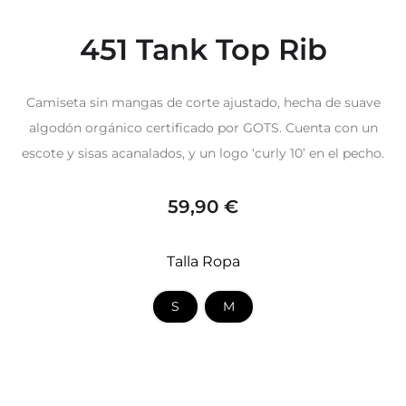
451 Tank Top Rib
Camiseta sin mangas de corte ajustado, hecha de suave
algodón orgánico certificado por GOTS. Cuenta con un
escote y sisas acanalados, y un logo ‘curly 10’ en el pecho.
59,90
€
Talla Ropa
S
M