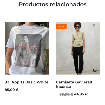
Productos relacionados
-50%
Seleccionar
Sele
opciones
opc
Este
Este
921 App Ts Basic White
Camiseta Gavieralf
producto
producto
Incense
85,00
€
tiene
El
44,95
tiene
€
El
89,90
€
precio
precio
múltiples
múltiples