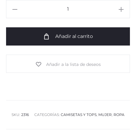
451
Tank
Top
Rib
Añadir al carrito
cantidad
Añadir a la lista de deseos
SKU:
2316
CATEGORÍAS:
CAMISETAS Y TOPS
,
MUJER
,
ROPA