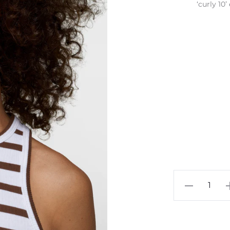
‘curly 10
453
Tank
Top
Rib