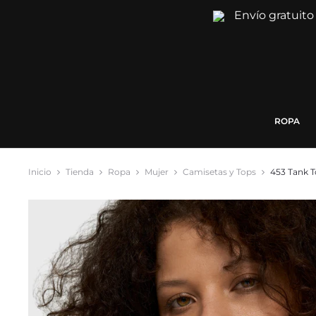
Envío gratuito
ROPA
Inicio
Tienda
Ropa
Mujer
Camisetas y Tops
453 Tank T