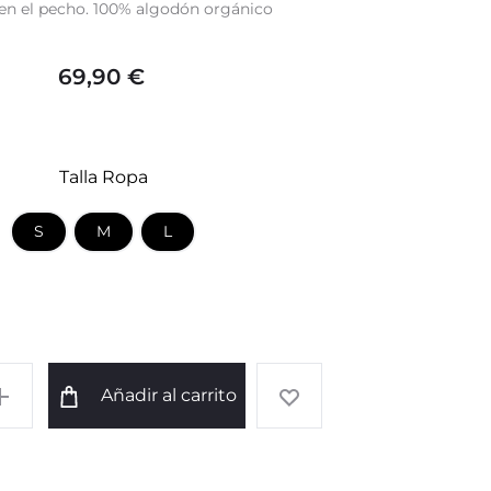
’ en el pecho. 100% algodón orgánico
69,90
€
Talla Ropa
S
M
L
Añadir al carrito