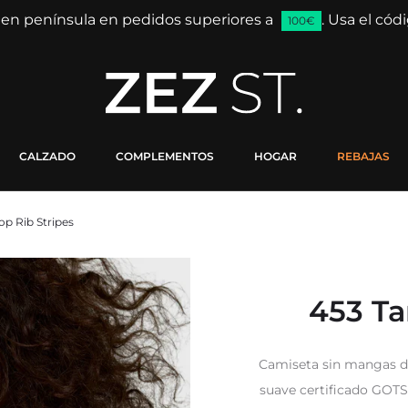
 en península en pedidos superiores a
. Usa el có
100€
CALZADO
COMPLEMENTOS
HOGAR
REBAJAS
op Rib Stripes
453 Ta
Camiseta sin mangas de
suave certificado GOTS.