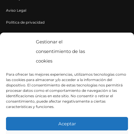
Aviso Legal
Política de privacidad
Política de cookies
Gestionar el
consentimiento de las
CONTACTA CON NOSOTROS
cookies
Contacto
Para ofrecer las mejores experiencias, utilizamos tecnologías como
las cookies para almacenar y/o acceder a la información del
SÍGUENOS EN INSTAGRAM
dispositivo. El consentimiento de estas tecnologías nos permitirá
procesar datos como el comportamiento de navegación o las
identificaciones únicas en este sitio. No consentir o retirar el
consentimiento, puede afectar negativamente a ciertas
características y funciones.
Aceptar