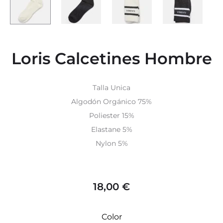
Loris Calcetines Hombre
Talla Unica
Algodón Orgánico
75%
Poliester 15%
Elastane 5%
Nylon 5%
18,00
€
Color