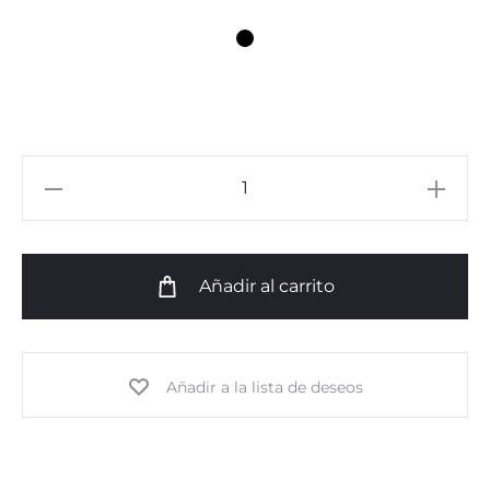
Loris
Calcetines
Hombre
cantidad
Añadir al carrito
Añadir a la lista de deseos