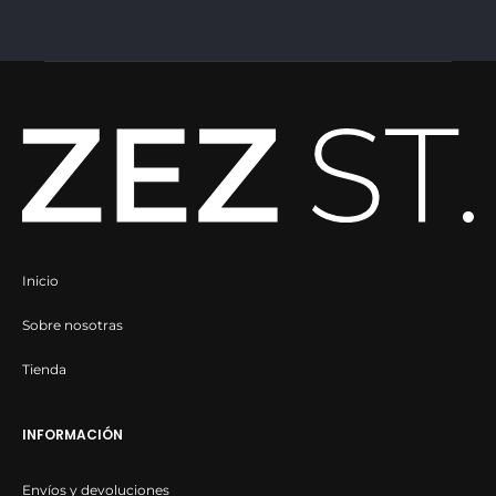
de
producto
Inicio
Sobre nosotras
Tienda
INFORMACIÓN
Envíos y devoluciones