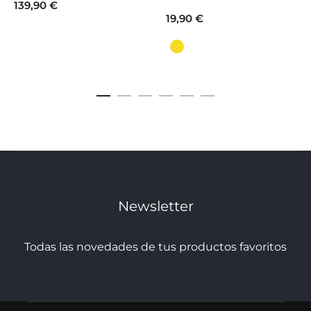
139,90
€
19,90
€
tiene
múltiples
variantes.
Las
opciones
se
pueden
elegir
Newsletter
en
la
Todas las novedades de tus productos favoritos
página
de
producto