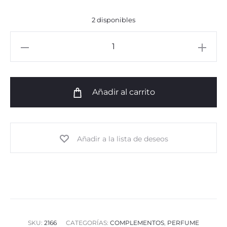
2 disponibles
Man
Perfume
Soil
Overdose
Añadir al carrito
50ml
cantidad
Añadir a la lista de deseos
SKU:
2166
CATEGORÍAS:
COMPLEMENTOS
,
PERFUME