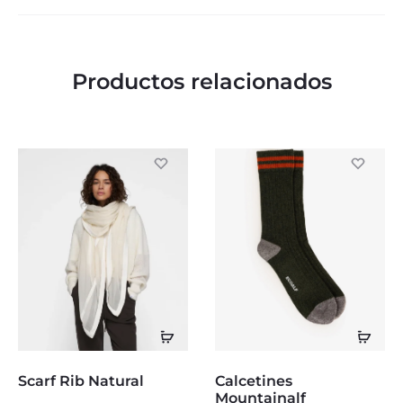
Productos relacionados
Añadir
Sele
al
opc
Este
Scarf Rib Natural
Calcetines
carrito
producto
Mountainalf