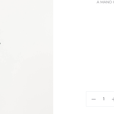
A MANO 
S284
Gathered
Skirt