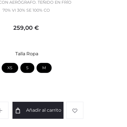
CON AERÓGRAFO. TEÑIDO EN FRÍO
70% VI 30% SE 100% CO
259,00
€
Talla Ropa
XS
S
M
Añadir al carrito