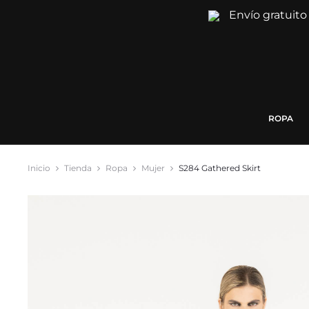
Envío gratuito
ROPA
Inicio
Tienda
Ropa
Mujer
S284 Gathered Skirt