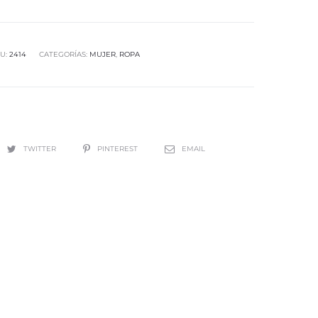
U:
2414
CATEGORÍAS:
MUJER
,
ROPA
TWITTER
PINTEREST
EMAIL