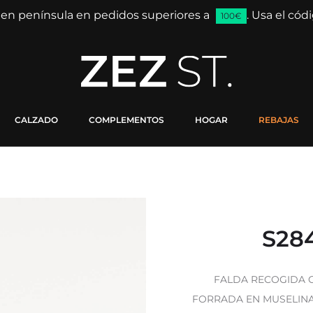
 en península en pedidos superiores a
. Usa el có
100€
CALZADO
COMPLEMENTOS
HOGAR
REBAJAS
S284
FALDA RECOGIDA C
FORRADA EN MUSELIN