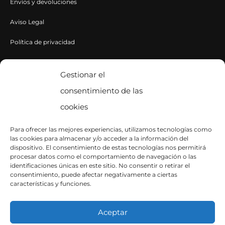
Envíos y devoluciones
Aviso Legal
Política de privacidad
Política de cookies
Gestionar el
consentimiento de las
CONTACTA CON NOSOTROS
cookies
Contacto
Para ofrecer las mejores experiencias, utilizamos tecnologías como
las cookies para almacenar y/o acceder a la información del
SÍGUENOS EN INSTAGRAM
dispositivo. El consentimiento de estas tecnologías nos permitirá
procesar datos como el comportamiento de navegación o las
identificaciones únicas en este sitio. No consentir o retirar el
consentimiento, puede afectar negativamente a ciertas
características y funciones.
Aceptar