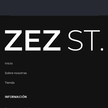
de
producto
Inicio
Sobre nosotras
Tienda
INFORMACIÓN