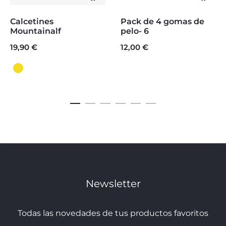
opciones
al
Este
Calcetines
Pack de 4 gomas de
carr
producto
Mountainalf
pelo- 6
19,90
€
tiene
12,00
€
múltiples
variantes.
Las
opciones
se
pueden
elegir
Newsletter
en
la
Todas las novedades de tus productos favoritos
página