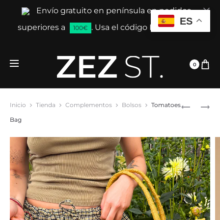
Envío gratuito en península en pedidos
Cl
ES
superiores a
. Usa el código ENVIAGRATIS
100€
0
Prod
AMORE
CARMEN
Inicio
Tienda
Complementos
Bolsos
Tomatoes
BAG
MUSTAR
navig
Bag
BAG