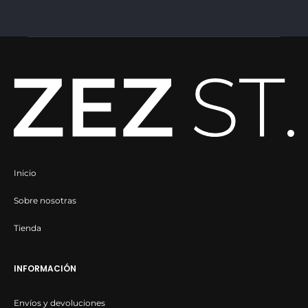
de
producto
Inicio
Sobre nosotras
Tienda
INFORMACIÓN
Envíos y devoluciones