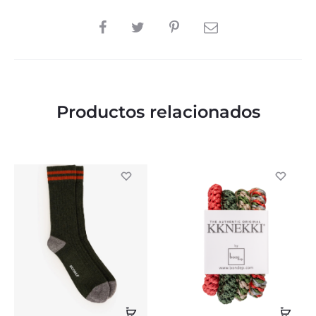
SHARE
Productos relacionados
Seleccionar
Aña