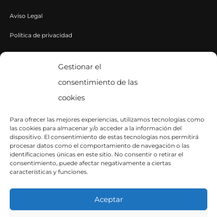
Aviso Legal
Política de privacidad
Política de cookies
Gestionar el
consentimiento de las
CONTACTA CON NOSOTROS
cookies
Contacto
Para ofrecer las mejores experiencias, utilizamos tecnologías como
las cookies para almacenar y/o acceder a la información del
SÍGUENOS EN INSTAGRAM
dispositivo. El consentimiento de estas tecnologías nos permitirá
procesar datos como el comportamiento de navegación o las
identificaciones únicas en este sitio. No consentir o retirar el
consentimiento, puede afectar negativamente a ciertas
características y funciones.
Aceptar