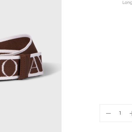
Long
942
Logo
Belt