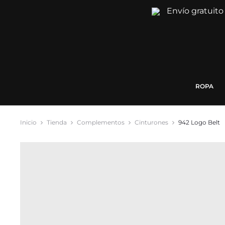
Envío gratuito
ROPA
Inicio
Tienda
Complementos
Cinturones
942 Logo Belt