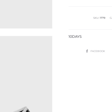
cantidad
SKU:
1779
C
10DAYS
SHARE
FACEBOOK