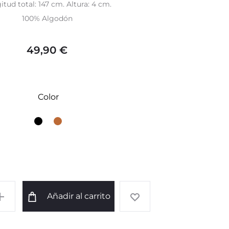
itud total: 147 cm. Altura: 4 cm.
100% Algodón
49,90
€
Color
Añadir al carrito