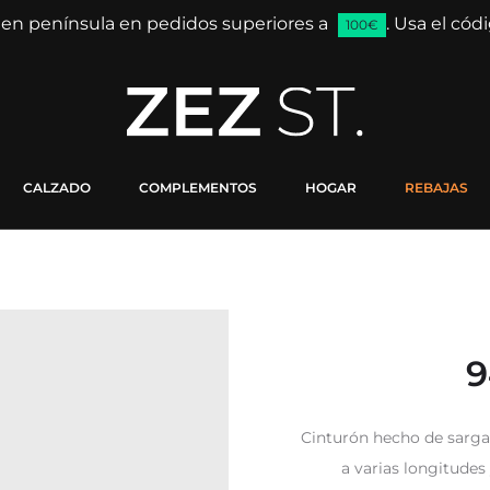
 en península en pedidos superiores a
. Usa el có
100€
CALZADO
COMPLEMENTOS
HOGAR
REBAJAS
9
Cinturón hecho de sarga 
a varias longitudes