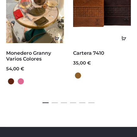
Seleccionar
Sele
opciones
opc
Este
Este
Monedero Granny
Cartera 7410
producto
producto
Varios Colores
35,00
€
54,00
€
tiene
tiene
múltiples
múltiples
variantes.
variantes.
Las
Las
opciones
opciones
se
se
pueden
pueden