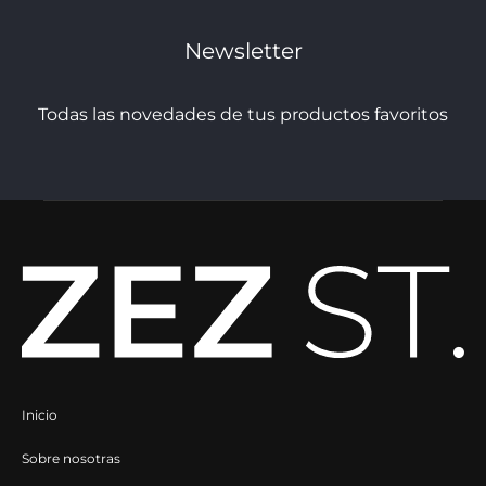
elegir
elegir
Newsletter
en
en
la
la
Todas las novedades de tus productos favoritos
página
página
de
de
producto
producto
Inicio
Sobre nosotras