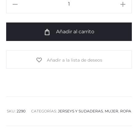
Cardigan
Tinto
cantidad
Añadir al carrito
Añadir a la lista de deseos
SKU:
2290
CATEGORÍAS:
JERSEYS Y SUDADERAS
,
MUJER
,
ROPA