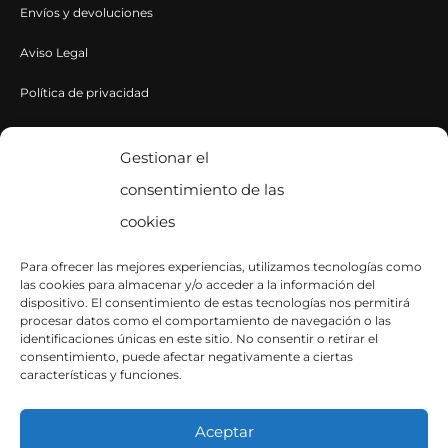
Envíos y devoluciones
Aviso Legal
Política de privacidad
Política de cookies
Gestionar el
consentimiento de las
CONTACTA CON NOSOTROS
cookies
Contacto
Para ofrecer las mejores experiencias, utilizamos tecnologías como
las cookies para almacenar y/o acceder a la información del
SÍGUENOS EN INSTAGRAM
dispositivo. El consentimiento de estas tecnologías nos permitirá
procesar datos como el comportamiento de navegación o las
identificaciones únicas en este sitio. No consentir o retirar el
consentimiento, puede afectar negativamente a ciertas
características y funciones.
Aceptar